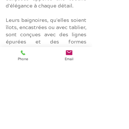
d'élégance à chaque détail.
Leurs baignoires, qu'elles soient
îlots, encastrées ou avec tablier,
sont conçues avec des lignes
épurées et des formes
sophistiquées, s'intégrant
parfaitement dans les intérieurs
Phone
Email
les plus modernes. En
choisissant une baignoire
Sanycces, vous optez pour une
pièce maîtresse qui sublime
l'espace, tout en garantissant
un moment de détente et de
confort absolu.