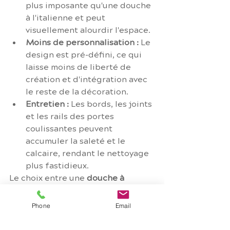
plus imposante qu'une douche 
à l'italienne et peut 
visuellement alourdir l'espace.
Moins de personnalisation :
 Le 
design est pré-défini, ce qui 
laisse moins de liberté de 
création et d'intégration avec 
le reste de la décoration.
Entretien :
 Les bords, les joints 
et les rails des portes 
coulissantes peuvent 
accumuler la saleté et le 
calcaire, rendant le nettoyage 
plus fastidieux.
Le choix entre une 
douche à 
l'italienne
 et une 
cabine de 
douche
 dépend de vos priorités : 
Phone
Email
le style épuré et l'accessibilité 
pour la première, ou la praticité et 